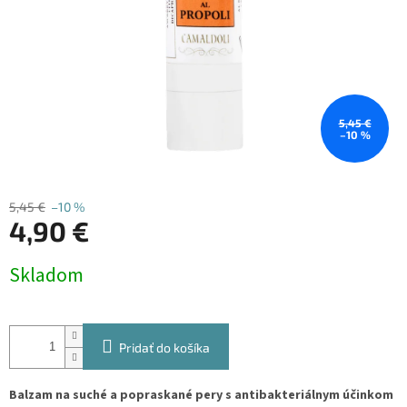
5,45 €
–10 %
5,45 €
–10 %
4,90 €
Jednotková
Skladom
cena:
Pridať do košíka
Balzam na suché a popraskané pery s antibakteriálnym účinkom