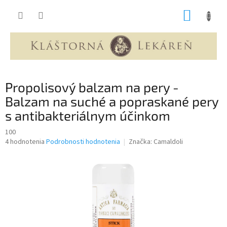
Prejsť
NÁKUP
na
obsah
KOŠÍK
Propolisový balzam na pery -
Balzam na suché a popraskané pery
s antibakteriálnym účinkom
100
Priemerné
4 hodnotenia
Podrobnosti hodnotenia
Značka:
Camaldoli
hodnotenie
produktu
je
4,5
z
5
hviezdičiek.