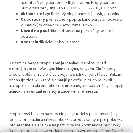
acetate, Methylparaben, Ethylparaben, Propylparaben,
Buthylparaben, Bha, (+/- C.I. 77492, C.I. 77491, C.I. 77499)
Aktívne zložky:
Ricínový olej, panenský vosk, propolis
Odporúčaný pre:
suché a popraskané pery, pri expozícii
klimatickým vplyvom: vietor, zima, slnko.
Návod na použitie:
aplikovať na pery vždy keď je to
potrebné
Kontraindikácie:
neboli zistené.
Balzam na pery s propolisom je ideálnou bariérou pred
externými, predovšetkým klimatickými, vplyvmi. Chráni pery
pred problémami, ktoré sú spojene s ich dehydratáciou. Balzam
obsahuje zložky , ktoré zjemňujú pokožku pier a v jej okolí
a propolis má okrem toho i dezinfekčný, antibakteriálny a hojivý
účinok na eventuálne ranky a začervenané miesta.
Propolisový balzam na pery nie je synteticky parfumovaný a je
ideálny pre suchú a citlivú pokožku, predovšetkým pre pokožky
intolerantné a alergické na parfumované kozmetické prípravky.
Nie je testovaný na zvieratách a na jeho výrobu nie sú používané